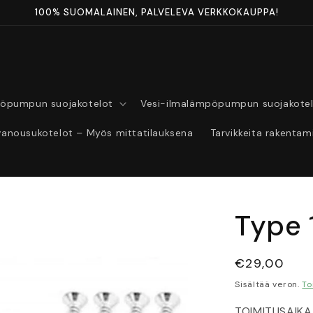
100% SUOMALAINEN, PALVELEVA VERKKOKAUPPA!
pöpumpun suojakotelot
Vesi-ilmalämpöpumpun suojakote
ivanousukotelot – Myös mittatilauksena
Tarvikkeita rakentam
Type 
Normaalihi
€29,00
Sisältää veron.
To
TOIMITUSAIKA