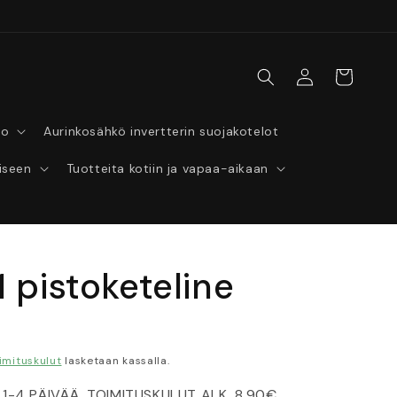
Kirjaudu
Ostoskori
sisään
lo
Aurinkosähkö invertterin suojakotelot
iseen
Tuotteita kotiin ja vapaa-aikaan
1 pistoketeline
nta
imituskulut
lasketaan kassalla.
 1-4 PÄIVÄÄ, TOIMITUSKULUT ALK. 8,90€