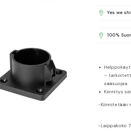
Yes we sh
100% Suom
Helppokäytt
– tarkoitett
sääsuojaa.
Kiinnitys sei
-Kiinnitetään n
-Laippakoko 