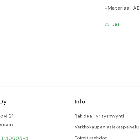
-Materiaali A
ssa
Jaa
 Oy
Info:
 ovi 21
Rakidea -yritysmyynti
ensuu
Verkkokaupan asiakaspalvelu
:
3140605-4
Toimitusehdot