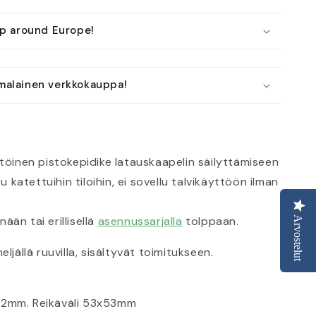
ip around Europe!
alainen verkkokauppa!
öinen pistokepidike latauskaapelin säilyttämiseen
u katettuihin tiloihin, ei sovellu talvikäyttöön ilman
nään tai erillisellä
asennussarjalla
tolppaan.
Arvostelut
eljällä ruuvilla, sisältyvät toimitukseen.
72mm. Reikäväli 53x53mm