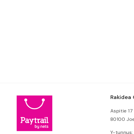
aineisto
aineisto
2
3
modaalisessa
modaalise
ikkunassa
ikkunassa
Rakidea
Aspitie 17
80100 Jo
Y-tunnus