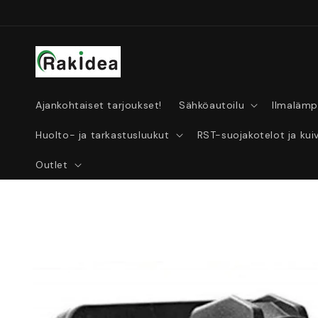
Ohita ja
siirry
sisältöön
Ajankohtaiset tarjoukset!
Sähköautoilu
Ilmaläm
Huolto- ja tarkastusluukut
RST-suojakotelot ja ku
Outlet
Siirry
tuotetietoihin