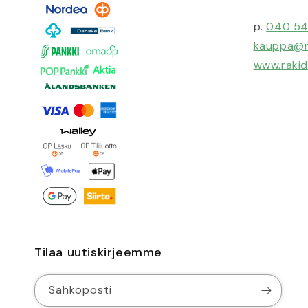
p.
040 54
kauppa@ra
www.rakid
Tilaa uutiskirjeemme
Sähköposti