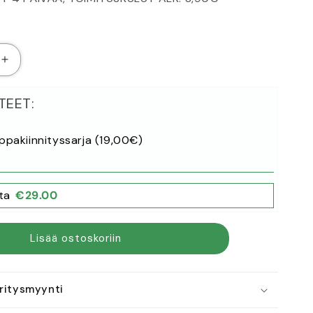
Lisää
tuotteen
Type
TEET:
1
ne
pistoketeline
määrää
ppakiinnityssarja (19‚00€)
ta
€
29.00
Lisää ostoskoriin
Yritysmyynti