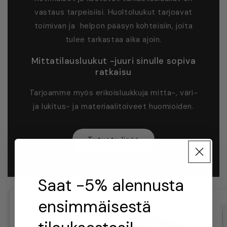
vastaus tarpeisiisi. Huoltoluukut tarjoavat
toimivan ja helpon pääsyn kohteisiin, joita
tulee tarkastaa aika ajoin.
Mittatilausluukut -juuri sinulle sopiva
ratkaisu
Tarjoamme myös erikoisluukkuja mitta-, väri-
ja lukitus- ja materiaalitoiveet huomioiden.
Tutustu lisää
Saat -5% alennusta
ensimmäisestä