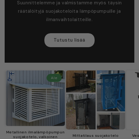
Suunnittelemme ja valmistamme myös täysin
räätälöityjä suojakoteloita lämpöpumpuille ja
ilmanvaihtolaitteille.
Tutustu lisää
Ale
Metallinen ilmalämpöpumpun
Mittatilaus suojakotelo
Ve
suojakotelo, valkoinen