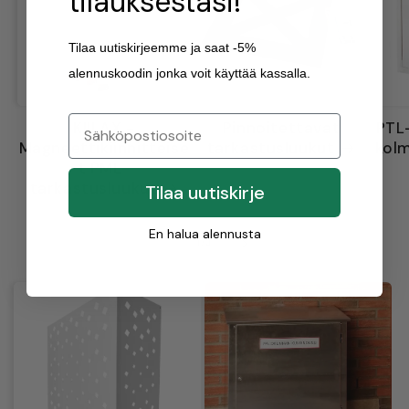
tilauksestasi!
Tilaa uutiskirjeemme ja saat -5%
alennuskoodin jonka voit käyttää kassalla.
KIILAX -
Pinnoitettavat
PTL
Magneettikiinnitteise
tarkastusluukut
kolm
t PML-
tarkastusluukut
Tilaa uutiskirje
En halua alennusta
/
1
/
4