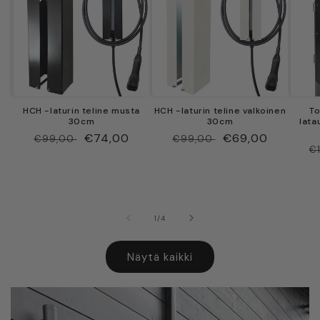
HCH -laturin teline musta
HCH -laturin teline valkoinen
To
30cm
30cm
lata
Normaalihinta
Myyntihinta
€74,00
Normaalihinta
Myyntihinta
€69,00
€99,00
€99,00
N
€
/
1
/
4
Näytä kaikki