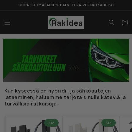
Ohita ja
100% SUOMALAINEN, PALVELEVA VERKKOKAUPPA!
siirry
sisältöön
Ostosko
Kun kyseessä on hybridi- ja sähköautojen
lataaminen, haluamme tarjota sinulle käteviä ja
turvallisia ratkaisuja.
Ale
Ale