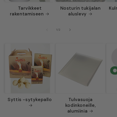
Tarvikkeet
Nosturin tukijalan
Kul
rakentamiseen
aluslevy
/
1
/
2
Syttis -sytykepallo
Tulvasuoja
kodinkoneille,
alumiinia