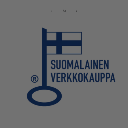
/
1
/
2