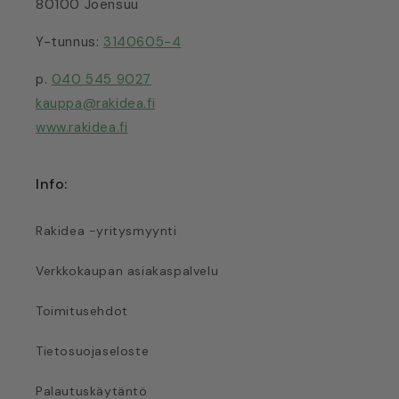
80100 Joensuu
Y-tunnus:
3140605-4
p.
040 545 9027
kauppa@rakidea.fi
www.rakidea.fi
Info:
Rakidea -yritysmyynti
Verkkokaupan asiakaspalvelu
Toimitusehdot
Tietosuojaseloste
Palautuskäytäntö