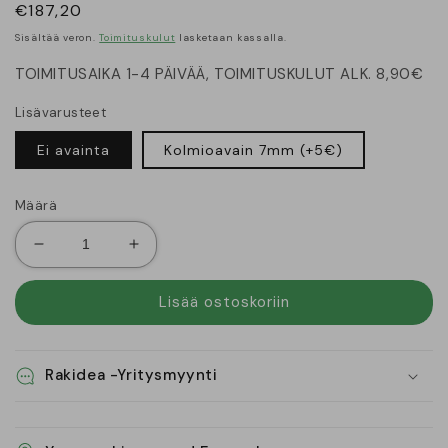
Normaalihinta
€187,20
Sisältää veron.
Toimituskulut
lasketaan kassalla.
TOIMITUSAIKA 1-4 PÄIVÄÄ, TOIMITUSKULUT ALK. 8,90€
Lisävarusteet
Ei avainta
Kolmioavain 7mm (+5€)
Määrä
Vähennä
Lisää
tuotteen
tuotteen
RST
RST
Lisää ostoskoriin
-
-
Tarkastusluukku
Tarkastusluukku
600x600,
600x600,
Rakidea -Yritysmyynti
kolmiosalpalukolla
kolmiosalpalukolla
määrää
määrää