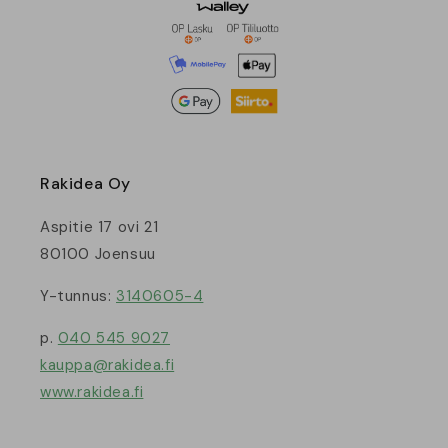
Rakidea Oy
Aspitie 17 ovi 21
80100 Joensuu
Y-tunnus:
3140605-4
p.
040 545 9027
kauppa@rakidea.fi
www.rakidea.fi