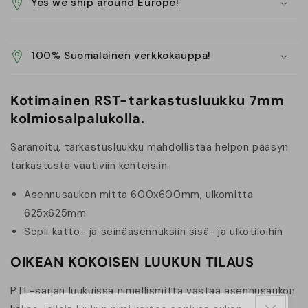
Yes we ship around Europe!
100% Suomalainen verkkokauppa!
Kotimainen RST-tarkastusluukku 7mm
kolmiosalpalukolla.
Saranoitu, tarkastusluukku mahdollistaa helpon pääsyn
tarkastusta vaativiin kohteisiin.
Asennusaukon mitta 600x600mm, ulkomitta
625x625mm
Sopii katto- ja seinäasennuksiin sisä- ja ulkotiloihin
OIKEAN KOKOISEN LUUKUN TILAUS
PTL-sarjan luukuissa nimellismitta vastaa asennusaukon