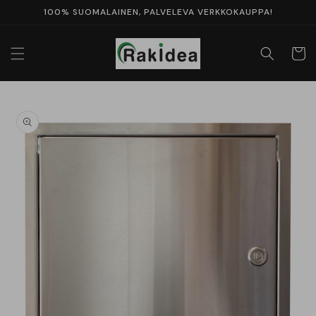
Ohita ja
100% SUOMALAINEN, PALVELEVA VERKKOKAUPPA!
siirry
sisältöön
Ostosko
Siirry
tuotetietoihin