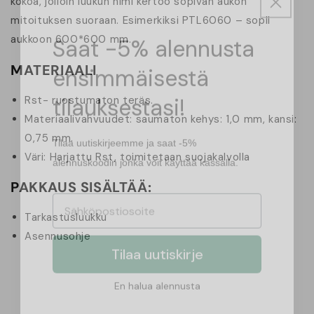
kokoa, jolloin luukun nimi kertoo sopivan aukon
mitoituksen suoraan. Esimerkiksi PTL6060 – sopii
Saat -5% alennusta
aukkoon 600*600 mm.
ensimmäisestä
MATERIAALI
tilauksestasi!
Rst- ruostumaton teräs.
Materiaalivahvuudet: saumaton kehys: 1,0 mm, kansi:
Tilaa uutiskirjeemme ja saat -5%
0,75 mm.
alennuskoodin jonka voit käyttää kassalla.
Väri: Harjattu Rst, toimitetaan suojakalvolla
PAKKAUS SISÄLTÄÄ:
Tarkastusluukku
Tilaa uutiskirje
Asennusohje
En halua alennusta