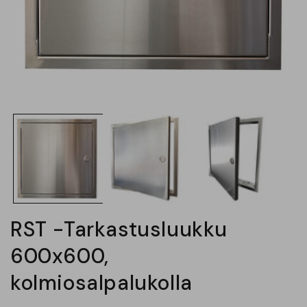
Avaa
aineisto
1
modaalisessa
ikkunassa
RST -Tarkastusluukku
600x600,
kolmiosalpalukolla