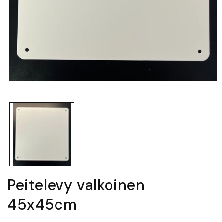
Avaa
aineisto
1
modaalisessa
ikkunassa
Peitelevy valkoinen
45x45cm