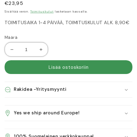
Normaalihinta
€23,95
Sisältää veron.
Toimituskulut
lasketaan kassalla.
TOIMITUSAIKA 1-4 PÄIVÄÄ, TOIMITUSKULUT ALK. 8,90€
Määrä
Vähennä
Lisää
tuotteen
tuotteen
Peitelevy
Peitelevy
Lisää ostoskoriin
valkoinen
valkoinen
45x45cm
45x45cm
määrää
määrää
Rakidea -Yritysmyynti
Yes we ship around Europe!
100% Suomalainen verkkokauppa!