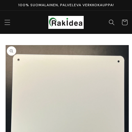
Ohita ja
100% SUOMALAINEN, PALVELEVA VERKKOKAUPPA!
siirry
sisältöön
Ostosko
Siirry
tuotetietoihin