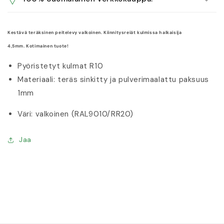
Kestävä teräksinen peitelevy valkoinen. Kiinnitysreiät kulmissa halkaisija
4,5mm. Kotimainen tuote!
Pyöristetyt kulmat R10
Materiaali: teräs sinkitty ja pulverimaalattu paksuus
1mm
Väri: valkoinen
(RAL9010/RR20)
Jaa