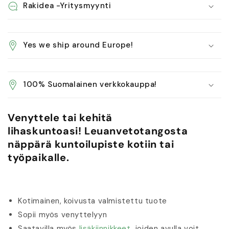
Rakidea -Yritysmyynti
Yes we ship around Europe!
100% Suomalainen verkkokauppa!
Venyttele tai kehitä
lihaskuntoasi! Leuanvetotangosta
näppärä kuntoilupiste kotiin tai
työpaikalle.
Kotimainen, koivusta valmistettu tuote
Sopii myös venyttelyyn
Saatavilla myös
lisäkiinnikkeet
, joiden avulla voit