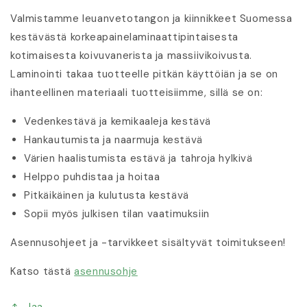
Valmistamme leuanvetotangon ja kiinnikkeet Suomessa
kestävästä korkeapainelaminaattipintaisesta
kotimaisesta koivuvanerista ja massiivikoivusta.
Laminointi takaa tuotteelle pitkän käyttöiän ja se on
ihanteellinen materiaali tuotteisiimme, sillä se on:
Vedenkestävä ja kemikaaleja kestävä
Hankautumista ja naarmuja kestävä
Värien haalistumista estävä ja tahroja hylkivä
Helppo puhdistaa ja hoitaa
Pitkäikäinen ja kulutusta kestävä
Sopii myös julkisen tilan vaatimuksiin
Asennusohjeet ja -tarvikkeet sisältyvät toimitukseen!
Katso tästä
asennusohje
Jaa