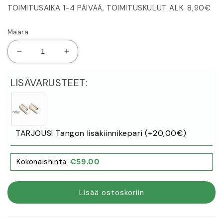
TOIMITUSAIKA 1-4 PÄIVÄÄ, TOIMITUSKULUT ALK. 8,90€
Määrä
Vähennä
Lisää
tuotteen
tuotteen
Leuanvetotanko
Leuanvetotanko
LISÄVARUSTEET:
ja
ja
kiinnikkeet
kiinnikkeet
määrää
määrää
TARJOUS! Tangon lisäkiinnikepari (+20‚00€)
Kokonaishinta
€
59.00
Lisää ostoskoriin