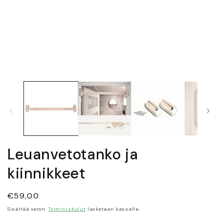
Avaa
aineisto
1
modaalisessa
ikkunassa
Leuanvetotanko ja
kiinnikkeet
Normaalihinta
€59,00
Sisältää veron.
Toimituskulut
lasketaan kassalla.