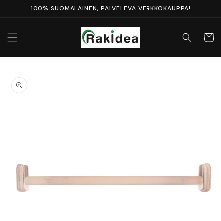
Ohita ja
100% SUOMALAINEN, PALVELEVA VERKKOKAUPPA!
siirry
sisältöön
Ostosko
Siirry
tuotetietoihin