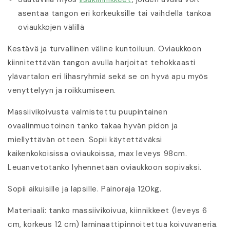
asentaa tangon eri korkeuksille tai vaihdella tankoa
oviaukkojen välillä
Kestävä ja turvallinen väline kuntoiluun.
Oviaukkoon
kiinnitettävän t
angon avulla harjoitat tehokkaasti
ylävartalon eri lihasryhmiä sekä se on hyvä apu myös
venyttelyyn ja roikkumiseen.
Massiivikoivusta valmistettu puupintainen
ovaalinmuotoinen tanko takaa hyvän pidon ja
miellyttävän otteen. Sopii käytettäväksi
kaikenkokoisissa oviaukoissa, max leveys 98cm.
Leuanvetotanko lyhennetään oviaukkoon sopivaksi.
Sopii aikuisille ja lapsille. Painoraja 120kg.
Materiaali: tanko massiivikoivua, kiinnikkeet (leveys 6
cm, korkeus 12 cm) laminaattipinnoitettua koivuvaneria.