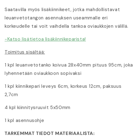
Saatavilla myös lisäkiinnikeet, jotka mahdollistavat
leuanvetotangon asennuksen useammalle eri
korkeudelle tai voit vaihdella tankoa oviaukkojen välillä.
-Katso lisätietoa lisäkiinnikeparista!
Toimitus sisältää:
1 kpl leuanvetotanko koivua 28x40mm pituus 95cm, joka
lyhennetään oviaukkoon sopivaksi
1 kpl kiinnikepari leveys 6cm, korkeus 12cm, paksuus
2,7cm
4 kpl kiinnitysruuvit 5x50mm
1 kpl asennusohje
TARKEMMAT TIEDOT MATERIAALISTA: