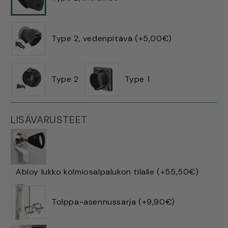
laturin
laturin
suojakotelo
suojakotelo
pistoketelineellä
pistoketelineellä
Type 2‚ vedenpitävä (+5‚00€)
määrää
määrää
Type 2
Type 1
LISÄVARUSTEET
Abloy lukko kolmiosalpalukon tilalle (+55‚50€)
Tolppa-asennussarja (+9‚90€)