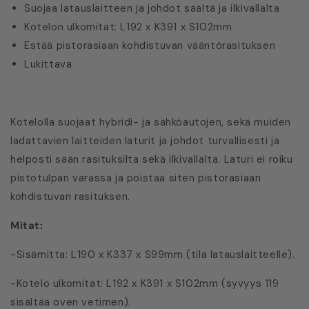
Suojaa latauslaitteen ja johdot säältä ja ilkivallalta
Kotelon ulkomitat: L192 x K391 x S102mm
Estää pistorasiaan kohdistuvan vääntörasituksen
Lukittava
Kotelolla suojaat hybridi- ja sähköautojen, sekä muiden
ladattavien laitteiden laturit ja johdot turvallisesti ja
helposti sään rasituksilta sekä ilkivallalta. Laturi ei roiku
pistotulpan varassa ja poistaa siten pistorasiaan
kohdistuvan rasituksen.
Mitat:
-Sisämitta: L190 x K337 x S99mm (tila latauslaitteelle).
-Kotelo ulkomitat: L192 x K391 x S102mm (syvyys 119
sisältää oven vetimen).