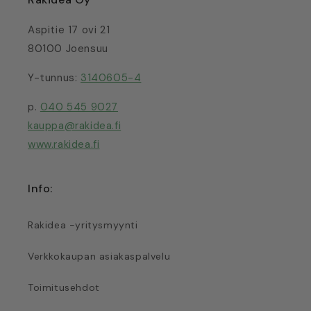
Aspitie 17 ovi 21
80100 Joensuu
Y-tunnus:
3140605-4
p.
040 545 9027
kauppa@rakidea.fi
www.rakidea.fi
Info:
Rakidea -yritysmyynti
Verkkokaupan asiakaspalvelu
Toimitusehdot