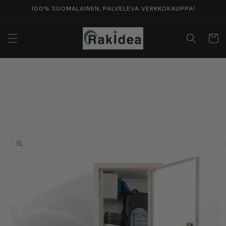
Ohita ja
100% SUOMALAINEN, PALVELEVA VERKKOKAUPPA!
siirry
sisältöön
Ostosko
Siirry
tuotetietoihin