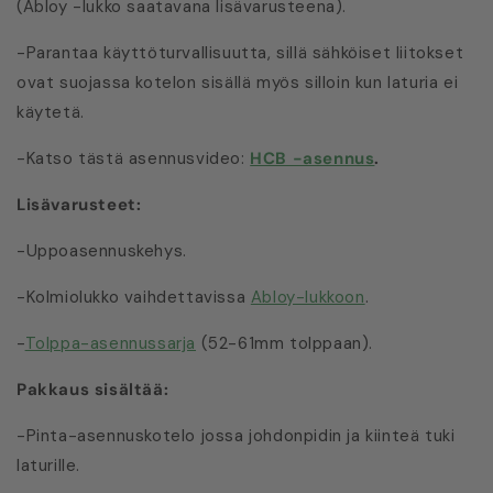
(Abloy -lukko saatavana lisävarusteena).
-Parantaa käyttöturvallisuutta, sillä sähköiset liitokset
ovat suojassa kotelon sisällä myös silloin kun laturia ei
käytetä.
-Katso tästä asennusvideo:
HCB -asennus
.
Lisävarusteet:
-Uppoasennuskehys.
-Kolmiolukko vaihdettavissa
Abloy-lukkoon
.
-
Tolppa-asennussarja
(52-61mm tolppaan).
Pakkaus sisältää:
-Pinta-asennuskotelo jossa johdonpidin ja kiinteä tuki
laturille.