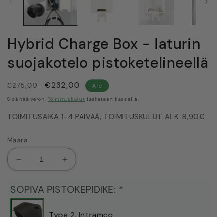
Hybrid Charge Box - laturin
suojakotelo pistoketelineellä
Normaalihinta
Myyntihinta
€232,00
€275,00
Ale
Sisältää veron.
Toimituskulut
lasketaan kassalla.
TOIMITUSAIKA 1-4 PÄIVÄÄ, TOIMITUSKULUT ALK. 8,90€
Määrä
Vähennä
Lisää
tuotteen
tuotteen
Hybrid
Hybrid
SOPIVA PISTOKEPIDIKE:
*
Charge
Charge
Box
Box
-
-
Type 2‚ Intramco