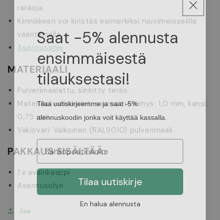
rankoja.
Kiinnikkeen voi kiristää esimerkiksi ruuvimeisselillä
Saat -5% alennusta
vääntämällä.
ensimmäisestä
Asennusohje
MATERIAALI
tilauksestasi!
Pulverimaalattu, sinkitty teräs.
Tilaa uutiskirjeemme ja saat -5%
Materiaalivahvuudet: saumaton kehys: 1,0 mm, kansi:
alennuskoodin jonka voit käyttää kassalla.
0,75 mm.
Vakioväri: Valkoinen (RAL9010) pulverimaali
PAKKAUS SISÄLTÄÄ:
1 x avainkaappi
Tilaa uutiskirje
Asennusohje
En halua alennusta
Jaa