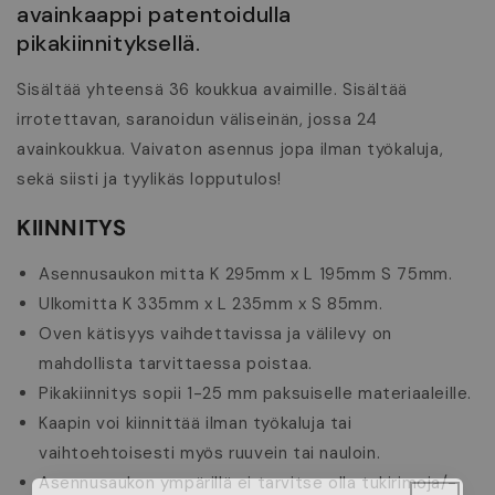
avainkaappi patentoidulla
pikakiinnityksellä.
Sisältää yhteensä 36 koukkua avaimille. Sisältää
irrotettavan, saranoidun väliseinän, jossa 24
avainkoukkua. Vaivaton asennus jopa ilman työkaluja,
sekä siisti ja tyylikäs lopputulos!
KIINNITYS
Asennusaukon mitta K 295mm x L 195mm S 75mm.
Ulkomitta K 335mm x L 235mm x S 85mm.
Oven kätisyys vaihdettavissa ja välilevy on
mahdollista tarvittaessa poistaa.
Pikakiinnitys sopii 1-25 mm paksuiselle materiaaleille.
Kaapin voi kiinnittää ilman työkaluja tai
vaihtoehtoisesti myös ruuvein tai nauloin.
Asennusaukon ympärillä ei tarvitse olla tukirimoja/-