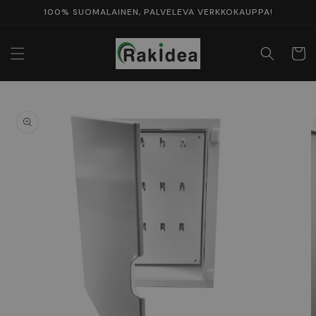
Ohita ja
100% SUOMALAINEN, PALVELEVA VERKKOKAUPPA!
siirry
sisältöön
Ostosko
Siirry
tuotetietoihin