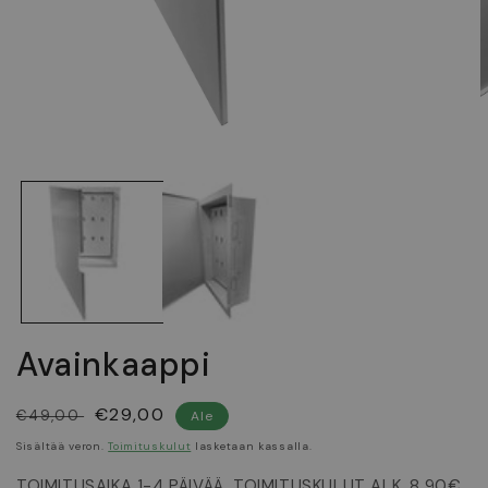
Avaa
A
aineisto
a
1
2
modaalisessa
m
ikkunassa
i
Avainkaappi
Normaalihinta
Myyntihinta
€29,00
€49,00
Ale
Sisältää veron.
Toimituskulut
lasketaan kassalla.
TOIMITUSAIKA 1-4 PÄIVÄÄ, TOIMITUSKULUT ALK. 8,90€