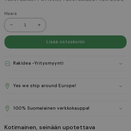
Määrä
Vähennä
Lisää
tuotteen
tuotteen
Avainkaappi
Avainkaappi
Lisää ostoskoriin
määrää
määrää
Rakidea -Yritysmyynti
Yes we ship around Europe!
100% Suomalainen verkkokauppa!
Kotimainen, seinään upotettava