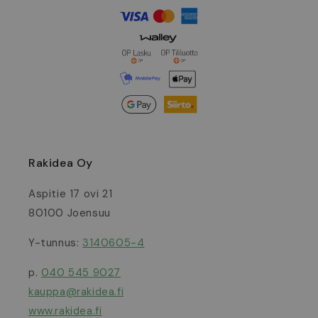
Rakidea Oy
Aspitie 17 ovi 21
80100 Joensuu
Y-tunnus:
3140605-4
p.
040 545 9027
kauppa@rakidea.fi
www.rakidea.fi