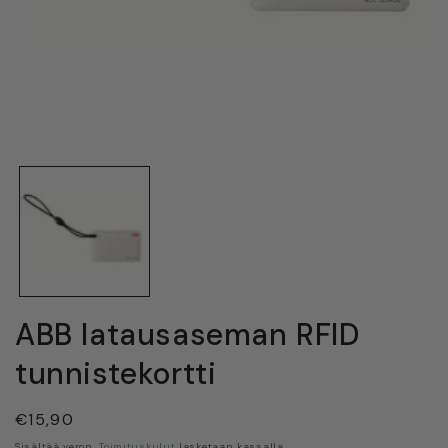
Avaa
aineisto
1
modaalisessa
ikkunassa
ABB latausaseman RFID
tunnistekortti
Normaalihinta
€15,90
Sisältää veron.
Toimituskulut
lasketaan kassalla.