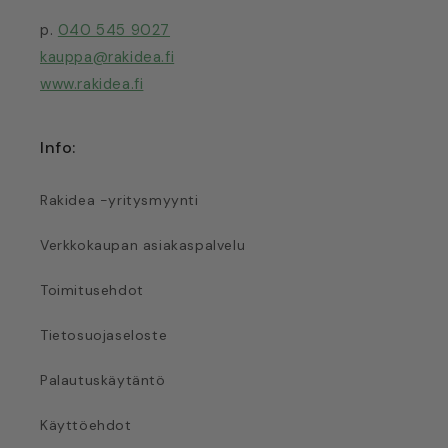
p.
040 545 9027
kauppa@rakidea.fi
www.rakidea.fi
Info:
Rakidea -yritysmyynti
Verkkokaupan asiakaspalvelu
Toimitusehdot
Tietosuojaseloste
Palautuskäytäntö
Käyttöehdot