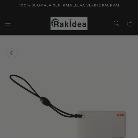
Ohita ja
100% SUOMALAINEN, PALVELEVA VERKKOKAUPPA!
siirry
sisältöön
Ostosko
Siirry
tuotetietoihin