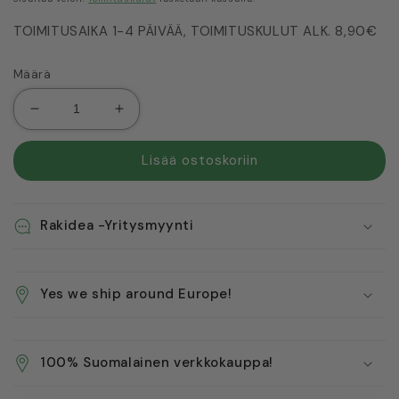
TOIMITUSAIKA 1-4 PÄIVÄÄ, TOIMITUSKULUT ALK. 8,90€
Määrä
Vähennä
Lisää
tuotteen
tuotteen
ABB
ABB
Lisää ostoskoriin
latausaseman
latausaseman
RFID
RFID
tunnistekortti
tunnistekortti
Rakidea -Yritysmyynti
määrää
määrää
Yes we ship around Europe!
100% Suomalainen verkkokauppa!