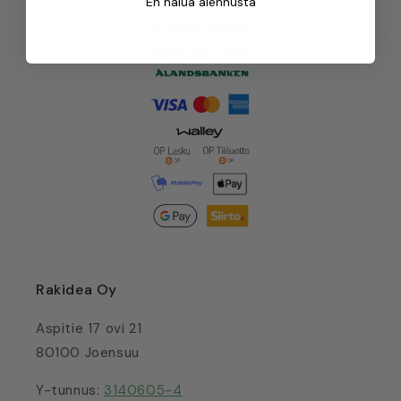
En halua alennusta
Rakidea Oy
Aspitie 17 ovi 21
80100 Joensuu
Y-tunnus:
3140605-4