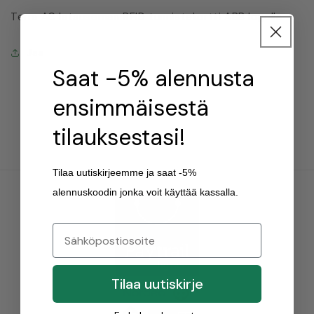
Terra AC latauseman RFID tunnistekortti ABB logolla.
Jaa
Saat -5% alennusta
ensimmäisestä
tilauksestasi!
Tilaa uutiskirjeemme ja saat -5%
alennuskoodin jonka voit käyttää kassalla.
Tilaa uutiskirje